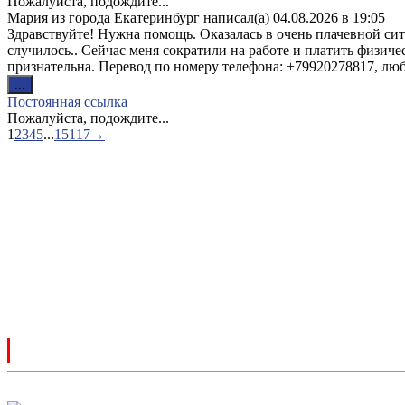
Пожалуйста, подождите...
в
Мария
из города
Екатеринбург
написал(а)
04.08.2026
в
19:05
другое
Здравствуйте! Нужна помощь. Оказалась в очень плачевной ситу
состояние.
случилось.. Сейчас меня сократили на работе и платить физиче
признательна. Перевод по номеру телефона: +79920278817, люб
Переключить
...
этот
Постоянная ссылка
метабокс
Пожалуйста, подождите...
в
Навигация
1
2
3
4
5
...
15117
→
другое
по
состояние.
списку
гостевой
книги