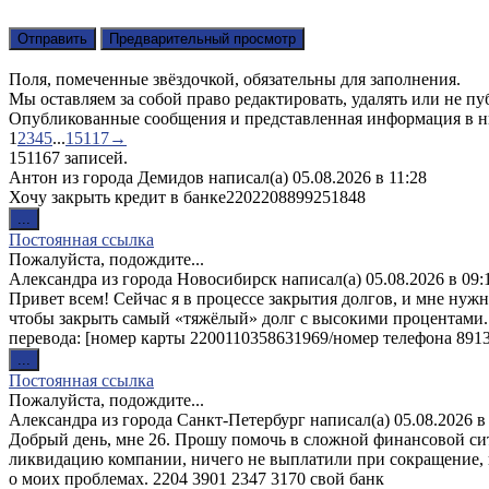
Поля, помеченные звёздочкой, обязательны для заполнения.
Мы оставляем за собой право редактировать, удалять или не пу
Опубликованные сообщения и представленная информация в них
Навигация
1
2
3
4
5
...
15117
→
по
151167 записей.
списку
Антон
из города
Демидов
написал(а)
05.08.2026
в
11:28
гостевой
Хочу закрыть кредит в банке2202208899251848
книги
Переключить
...
этот
Постоянная ссылка
метабокс
Пожалуйста, подождите...
в
Александра
из города
Новосибирск
написал(а)
05.08.2026
в
09:
другое
Привет всем! Сейчас я в процессе закрытия долгов, и мне нуж
состояние.
чтобы закрыть самый «тяжёлый» долг с высокими процентами.
перевода: [номер карты 2200110358631969/номер телефона 8913
Переключить
...
этот
Постоянная ссылка
метабокс
Пожалуйста, подождите...
в
Александра
из города
Санкт-Петербург
написал(а)
05.08.2026
в
другое
Добрый день, мне 26. Прошу помочь в сложной финансовой ситу
состояние.
ликвидацию компании, ничего не выплатили при сокращение, пок
о моих проблемах. 2204 3901 2347 3170 свой банк