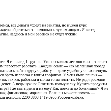
мся, все деньги уходят на занятия, но нужен курс
уждена обратиться за помощью к чужим людям . Я всегда
ругим, надеюсь и мой ребёнок не будет чужим.
 лет. Я инвалид 1 группы. Уже несколько лет моя жизнь зависит
изм перестаёт работать. Каждый сеанс — как маленькая победа
Я пыталась найти другую работу — даже удалённую, частичную,
тся брать человека с таким графиком. У меня была пенсия —
иты, так как работала и могла тогда платить. Не ради роскоши
 денег. А ведь нужно: Оплатить коммуналку. Купить продукты .
автра? Где взять деньги на еду? Как доехать до больницы?» Я не
ская, финансовая, моральная. Если вы можете помочь —
ля помощи: 2200 3803 1419 6965 Россельхозбанк