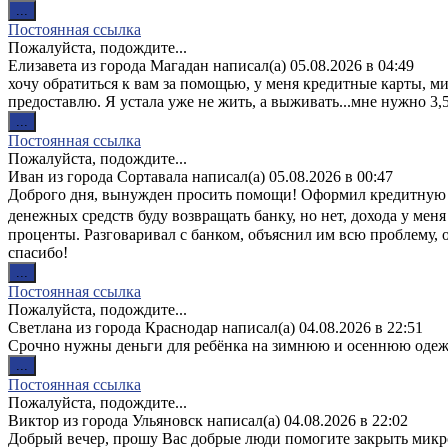
Переключить
...
этот
Постоянная ссылка
метабокс
Пожалуйста, подождите...
в
Елизавета
из города
Магадан
написал(а)
05.08.2026
в
04:49
другое
хочу обратиться к вам за помощью, у меня кредитные карты, ми
состояние.
предоставлю. Я устала уже не жить, а выживать...мне нужно 3,
Переключить
...
этот
Постоянная ссылка
метабокс
Пожалуйста, подождите...
в
Иван
из города
Сортавала
написал(а)
05.08.2026
в
00:47
другое
Доброго дня, вынужден просить помощи! Оформил кредитную ка
состояние.
денежных средств буду возвращать банку, но нет, дохода у мен
проценты. Разговаривал с банком, объяснил им всю проблему, 
спасибо!
Переключить
...
этот
Постоянная ссылка
метабокс
Пожалуйста, подождите...
в
Светлана
из города
Краснодар
написал(а)
04.08.2026
в
22:51
другое
Срочно нужны деньги для ребёнка на зимнюю и осеннюю одеж
состояние.
Переключить
...
этот
Постоянная ссылка
метабокс
Пожалуйста, подождите...
в
Виктор
из города
Ульяновск
написал(а)
04.08.2026
в
22:02
другое
Добрый вечер, прошу Вас добрые люди помогите закрыть микроз
состояние.