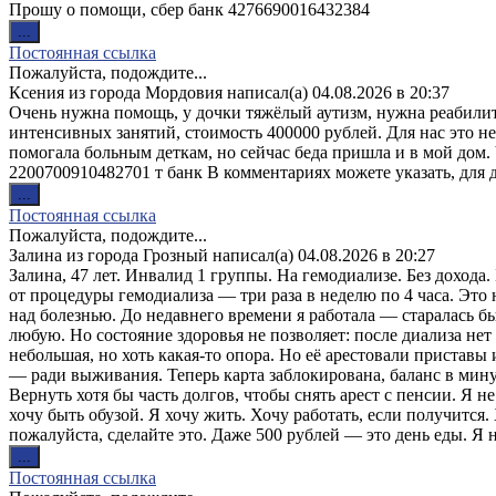
Прошу о помощи, сбер банк 4276690016432384
Переключить
...
этот
Постоянная ссылка
метабокс
Пожалуйста, подождите...
в
Ксения
из города
Мордовия
написал(а)
04.08.2026
в
20:37
другое
Очень нужна помощь, у дочки тяжёлый аутизм, нужна реабилита
состояние.
интенсивных занятий, стоимость 400000 рублей. Для нас это н
помогала больным деткам, но сейчас беда пришла и в мой дом. 
2200700910482701 т банк В комментариях можете указать, для
Переключить
...
этот
Постоянная ссылка
метабокс
Пожалуйста, подождите...
в
Залина
из города
Грозный
написал(а)
04.08.2026
в
20:27
другое
Залина, 47 лет. Инвалид 1 группы. На гемодиализе. Без дохода.
состояние.
от процедуры гемодиализа — три раза в неделю по 4 часа. Это 
над болезнью. До недавнего времени я работала — старалась б
любую. Но состояние здоровья не позволяет: после диализа нет
небольшая, но хоть какая-то опора. Но её арестовали приставы 
— ради выживания. Теперь карта заблокирована, баланс в мину
Вернуть хотя бы часть долгов, чтобы снять арест с пенсии. Я н
хочу быть обузой. Я хочу жить. Хочу работать, если получитс
пожалуйста, сделайте это. Даже 500 рублей — это день еды. 
Переключить
...
этот
Постоянная ссылка
метабокс