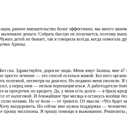
ция, раннее вмешательство более эффективно, мы много занимае
е маленькие деньги. Собрать быстро не получается, поэтому вын
Чужих детей не бывает, так я говорила всегда, когда помогала д
 дочки Арины.
 Без сна. Здравствуйте, дорогие люди. Меня зовут Залина, мне 47
не просто лечение — это способ остаться живой. Без него орган
ыть полезной, несмотря на диагноз. Но недавно меня уволили. 
 сил, а перед ним — нельзя перенапрягаться. А работодатели боя
из-за просрочек по кредиту. Да, у меня есть долги — я брала кред
се от налоговой. И ближайшие три месяца я останусь вообще без
е сплю ночами. Не от боли — от тревоги. От мысли: «Что будет з
я. Хочу выздороветь. Но сейчас мне нужна поддержка — человече
Я не прошу миллионы. Я прошу помощи в выживании. Реквизиты д