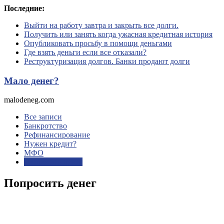
Перейти
Последние:
к
Выйти на работу завтра и закрыть все долги.
содержимому
Получить или занять когда ужасная кредитная история
Опубликовать просьбу в помощи деньгами
Где взять деньги если все отказали?
Реструктуризация долгов. Банки продают долги
Мало денег?
malodeneg.com
Все записи
Банкротство
Рефинансирование
Нужен кредит?
МФО
Попросить денег
Попросить денег