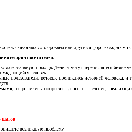
ностей, связанных со здоровьем или другими форс-мажорными 
е категории посетителей
:
ную материальную помощь. Деньги могут перечисляться безвозме
я нуждающийся человек.
ычные пользователи, которые прониклись историей человека, и
дств.
емами
, и решились попросить денег на лечение, реализаци
 шагов:
же опишите возникшую проблему.