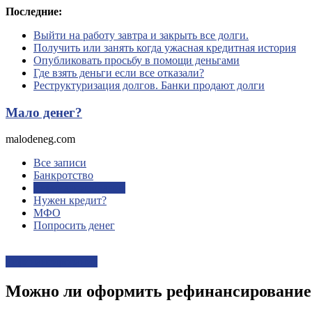
Перейти
Последние:
к
Выйти на работу завтра и закрыть все долги.
содержимому
Получить или занять когда ужасная кредитная история
Опубликовать просьбу в помощи деньгами
Где взять деньги если все отказали?
Реструктуризация долгов. Банки продают долги
Мало денег?
malodeneg.com
Все записи
Банкротство
Рефинансирование
Нужен кредит?
МФО
Попросить денег
Рефинансирование
Можно ли оформить рефинансирование п