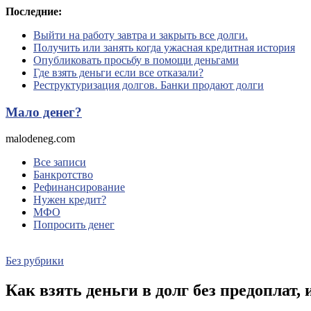
Перейти
Последние:
к
Выйти на работу завтра и закрыть все долги.
содержимому
Получить или занять когда ужасная кредитная история
Опубликовать просьбу в помощи деньгами
Где взять деньги если все отказали?
Реструктуризация долгов. Банки продают долги
Мало денег?
malodeneg.com
Все записи
Банкротство
Рефинансирование
Нужен кредит?
МФО
Попросить денег
Без рубрики
Как взять деньги в долг без предоплат,