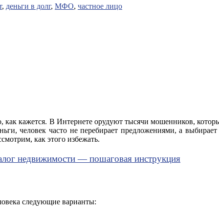
т
,
деньги в долг
,
МФО
,
частное лицо
сто, как кажется. В Интернете орудуют тысячи мошенников, кот
ьги, человек часто не перебирает предложениями, а выбирает
смотрим, как этого избежать.
 залог недвижимости — пошаговая инструкция
еловека следующие варианты: