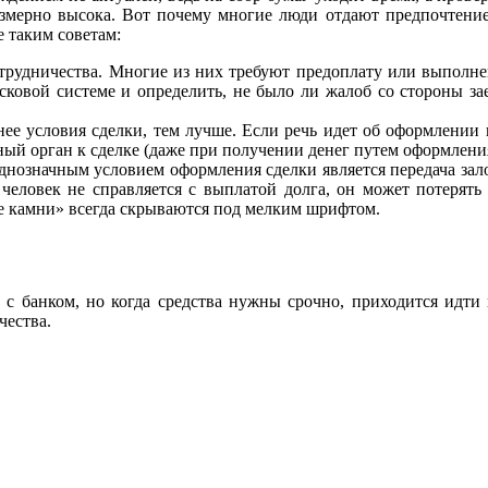
езмерно высока. Вот почему многие люди отдают предпочтение
 таким советам:
отрудничества. Многие из них требуют предоплату или выполн
исковой системе и определить, не было ли жалоб со стороны 
нее условия сделки, тем лучше. Если речь идет об оформлении 
ый орган к сделке (даже при получении денег путем оформлени
нозначным условием оформления сделки является передача залог
и человек не справляется с выплатой долга, он может потеря
е камни» всегда скрываются под мелким шрифтом.
 с банком, но когда средства нужны срочно, приходится идт
чества.