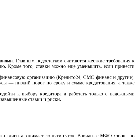
виями. Главным недостатком считаются жесткие требования к
лю. Кроме того, ставки можно еще уменьшить, если привести
рофинансовую организацию (Кредито24, СМС финанс и другие).
усы — низкий порог по сроку и сумме кредитования, а также
подойти к выбору кредитора и работать только с надежными
 завышенные ставки и риски.
рка клиента занимает до пяти суток. Вариант с МФО хорош, но