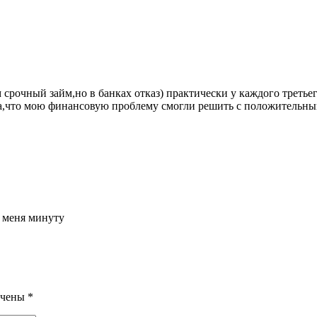
 срочный займ,но в банках отказ) практически у каждого треть
рна,что мою финансовую проблему смогли решить с положительны
я меня минуту
ечены
*