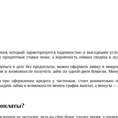
ния, который характеризуется надежностью и выгодными усло
 процентные ставки ниже, а вероятность обмана сведена к ну
ь деньги в долг без предоплаты, можно оформить заявку в мик
ам и возможности получить займ по одной-двум бумагам. Мин
а при оформлении кредита у частников, стоит внимательно 
выдачи займа и возможности менять график выплат, а минусы —
едоплаты?
ждением не актуален, ведь на сбор бумаг уходит время, а прове