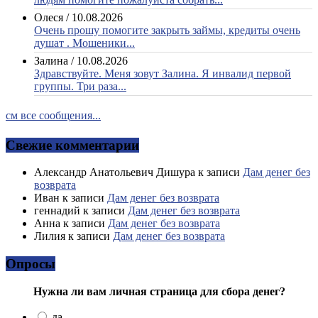
Олеся
/
10.08.2026
Очень прошу помогите закрыть займы, кредиты очень
душат . Мошеники...
Залина
/
10.08.2026
Здравствуйте. Меня зовут Залина. Я инвалид первой
группы. Три раза...
см все сообщения...
Свежие комментарии
Александр Анатольевич Дишура
к записи
Дам денег без
возврата
Иван
к записи
Дам денег без возврата
геннадий
к записи
Дам денег без возврата
Анна
к записи
Дам денег без возврата
Лилия
к записи
Дам денег без возврата
Опросы
Нужна ли вам личная страница для сбора денег?
да