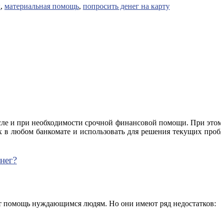
х
,
материальная помощь
,
попросить денег на карту
е и при необходимости срочной финансовой помощи. При этом н
их в любом банкомате и использовать для решения текущих проб
нег?
т помощь нуждающимся людям. Но они имеют ряд недостатков: