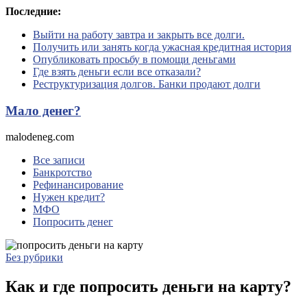
Перейти
Последние:
к
Выйти на работу завтра и закрыть все долги.
содержимому
Получить или занять когда ужасная кредитная история
Опубликовать просьбу в помощи деньгами
Где взять деньги если все отказали?
Реструктуризация долгов. Банки продают долги
Мало денег?
malodeneg.com
Все записи
Банкротство
Рефинансирование
Нужен кредит?
МФО
Попросить денег
Без рубрики
Как и где попросить деньги на карту?