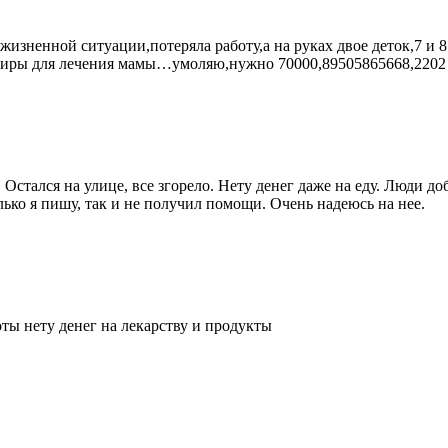
жизненной ситуации,потеряла работу,а на руках двое деток,7 и 
ртиры для лечения мамы…умоляю,нужно 70000,89505865668,2202 2
Остался на улице, все згорело. Нету денег даже на еду. Люди д
ько я пишу, так и не получил помощи. Очень надеюсь на нее.
ты нету денег на лекарству и продукты