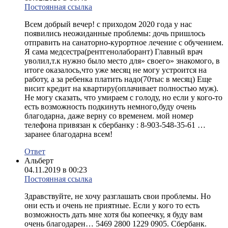
Постоянная ссылка
Всем добрый вечер! с приходом 2020 года у нас
появились неожиданные проблемы: дочь пришлось
отправить на санаторно-курортное лечение с обучением.
Я сама медсестра(рентгенолаборант) Главный врач
уволил,т.к нужно было место для» своего» знакомого, в
итоге оказалось,что уже месяц не могу устроится на
работу, а за ребенка платить надо(70тыс в месяц) Еще
висит кредит на квартиру(оплачивает полностью муж).
Не могу сказать, что умираем с голоду, но если у кого-то
есть возможность подкинуть немного,буду очень
благодарна, даже верну со временем. мой номер
телефона привязан к сбербанку : 8-903-548-35-61 …
заранее благодарна всем!
Ответ
Альберт
04.11.2019 в 00:23
Постоянная ссылка
Здравствуйте, не хочу разглашать свои проблемы. Но
они есть и очень не приятные. Если у кого то есть
возможность дать мне хотя бы копеечку, я буду вам
очень благодарен… 5469 2800 1229 0905. Сбербанк.