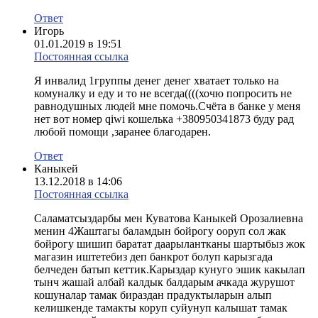
Ответ
Игорь
01.01.2019 в 19:51
Постоянная ссылка
Я инвалид 1группы денег денег хватает только на
комуналку и еду и то не всегда((((хочю попросить не
равнодушных людей мне помочь.Счёта в банке у меня
нет вот номер qiwi кошелька +380950341873 буду рад
любой помощи ,заранее благодарен.
Ответ
Каныкей
13.12.2018 в 14:06
Постоянная ссылка
Саламатсыздарбы мен Куватова Каныкей Орозалиевна
менин 4Жаштагы баламдын бойрогу ооруп сол жак
бойрогу шишип баратат даарылантканы шартыбыз жок
магазин иштетебиз деп банкрот болуп карызгада
белчеден батып кеттик.Карыздар кунуго эшик какылап
тынч жашай албай калдык балдарым ачкада журушот
кошуналар тамак бираздан прадуктыларын алып
келишкенде тамакты коруп суйунуп калышат тамак