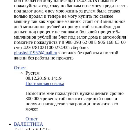
обл г калач на дону написал(а) 18.03.2018 помогите
пожалуйста я год хожу по банкам и не могу кредит взять
под залог дома я всу мою жизнь за рулем была старая
вольво продал и теперь не могу купить по свежее
машину так как хорошие машины стоят от 3 миллионов
до 5 миллионов рублей я прошу штоб кто-нибудь дал
деньги под процент не слишком большой процент 5-
миллионов рублей на 5лет под залог дома и автомобиля
помогите пожалуйста т 8-988-393-62-08 8-906-168-63-60
счет 42307810211000274935 сбербанк
pirashvili1957@mail.ru
я остался без работы а по этой
жизни без работы не прожить
Ответ
Рустам
08.12.2019 в 14:19
Постоянная ссылка
Помогите мне пожалуйста нужны деньги срочно
300 000гривеньчтоб оплатить единый налог и
получит наследство з загроници помогите кто
может
Ответ
ВАЛЕНТИНА
15.11.2017 в 12:23