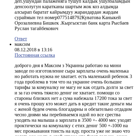
деп.ушундай палаженяга тушуп калдык ушулбаламдын
денсоолугун каратканы шартым жок коз алдымда
алсырап баратат кайрымдуу жарандардан жардам
сураймын тел номер0775148792Куватова Каныкей
Орозалиевна Бишкек .Кыргызстан банк карта Рысбаев
Руслан тагайбекович
Ответ
максим
08.12.2018 в 13:16
Постоянная ссылка
доброго дня я Максим з Украины работаю на мини
заводе по изготовление сыра зарплаты очень маленька
но работать нужна не хватает. есть маленький ребенок 3
года проблема в том что на украине очень большие
тарифы за комуналку не магу не как отдать долги за свет
и за газ очень тяжело дениг не хватает. помощи со
староны близких нет а сума набежала 17200 тока за свет
я очень прошу кто может дать в кредит такие деньги мы
с женой будем очень блогадарны и обезательно отдадим
чесно днями мы перебиваемся идой но все срества
уходять на малыша а зарплата в 3500 +- 4000 мес уходят
проктически на комуналку с етих дениг 500 +-1000 на
мес прожывания тоисть на иду. проста уже не знаю что