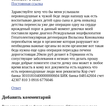
Постоянная ссылка
Здравствуйте хочу что бы меня услышали
неровнодушные к чужой беде люди напишу как есть
воспитываю двоих детей одна сына и дочь инвалид
детства перенесла уже две операции одну на сердце
врожденый порог в данный момент девочки моей
поставили врачи диагноз Резидуальная энцефалопатия
Гепатолентикулярная дегенерация Вильсона Коновалова
переизбыток меди в организме которая разрушает все
необходима важные органы во всем организме вот такая
беда нужна еще одна операция пересадка печени
дорогостоящая 20млн руб делают в Германии есть
сопуствущие заболевания я незнаю что делать прошу
люди добрые помогите спасти дочку она может в любое
время впасть в кому все документы есть надеюсь что
есть неровнодушные люди мои реквизиты Кор счет
банка 30101810400000000604 БИК банка 048142604 счет
42307 810 3 0916 6776046
Ответ
Добавить комментарий