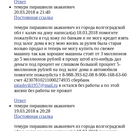
Ответ
темури пирашвили акакиевич
20.03.2018 в 21:40
Постоянная ссылка
темури пирашвили акакиевич из города волгоградской
обл г калач на дону написал(а) 18.03.2018 помогите
пожалуйста я год хожу по банкам и не могу кредит взять
под залог дома я всу мою жизнь за рулем была старая
вольво продал и теперь не могу купить по свежее
машину так как хорошие машины стоят от 3 миллионов
до 5 миллионов рублей я прошу штоб кто-нибудь дал
деньги под процент не слишком большой процент 5-
миллионов рублей на под залог дома и автомобиля
помогите пожалуйста т 8-988-393-62-08 8-906-168-63-60
счет 42307810211000274935 сбербанк
pirashvili1957@mail.ru
я остался без работы а по этой
жизни без работы не прожит
Ответ
темури пирашвили акакиевич
19.03.2018 в 20:28
Постоянная ссылка
темури пирашвили акакиевич из города волгоградской