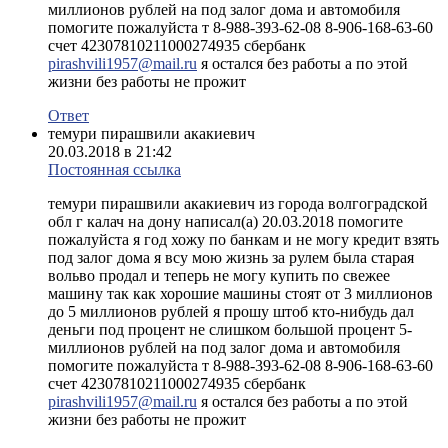
миллионов рублей на под залог дома и автомобиля
помогите пожалуйста т 8-988-393-62-08 8-906-168-63-60
счет 42307810211000274935 сбербанк
pirashvili1957@mail.ru
я остался без работы а по этой
жизни без работы не прожит
Ответ
темури пирашвили акакиевич
20.03.2018 в 21:42
Постоянная ссылка
темури пирашвили акакиевич из города волгоградской
обл г калач на дону написал(а) 20.03.2018 помогите
пожалуйста я год хожу по банкам и не могу кредит взять
под залог дома я всу мою жизнь за рулем была старая
вольво продал и теперь не могу купить по свежее
машину так как хорошие машины стоят от 3 миллионов
до 5 миллионов рублей я прошу штоб кто-нибудь дал
деньги под процент не слишком большой процент 5-
миллионов рублей на под залог дома и автомобиля
помогите пожалуйста т 8-988-393-62-08 8-906-168-63-60
счет 42307810211000274935 сбербанк
pirashvili1957@mail.ru
я остался без работы а по этой
жизни без работы не прожит