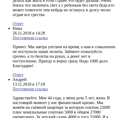
делать как жыть в етой стране что будет дальше. очень
боюсь что оключать свет а с ребенкам без света беда кто
может помогите чем небудь не останусь в долгу чесно
отдам все срества
Ответ
Ника
26.11.2018 в 14:28
Постоянная ссылка
Привет. Мы завтра улетаем на время, а нам к сожалению
не поступили наши оплаты. Займите пожалуйста
срочно, а то билеты на руках, а денег нет в
поступлении. Приеду и верну сразу. Надо 1000 долл.
Благодарю!
Ответ
Андрей
13.11.2018 в 17:18
Постоянная ссылка
Здравствуйте. Мне 44 года, у меня дочь 5 лет, жена. В
настоящий момент у нас финансовый кризис. Мы
живём на съёмной квартире за которую платим 22000
плюс комунальные платежи 5000 в общем 27000
ежемесячно. За детский садик 4000 и того 31000. Я к