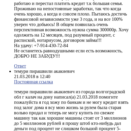
работаю и перестал платить кредит т.к большая семья.
Проживаю на непостоянные заработки, так что когда
очень хорошо, а когда и совсем плохо. Пытаюсь достичь
финансовой независимости уже 3 года, и на все 100%
уверен что добьюсь! В общем появилась очень
перспективная возможность нужна сумма 300000р. Хочу
одолжить на 12 месяцев, под разумный процент, с
распиской, нотариусом, договором займа!!!
На удачу: +7-914-430-72-84
Не останетесь равнодушными если есть возможность,
ДОБРО НЕ ЗАБУДУ!!!
Ответ
темури пирашвили акакиевич
21.03.2018 в 12:40
Постоянная ссылка
темури пирашвили акакиевич из города волгоградской
обл г калач на дону написал(а) 21.03.2018 помогите
пожалуйста я год хожу по банкам и не могу кредит взять
под залог дома я всу мою жизнь за рулем была старая
вольво продал и теперь не могу купить по свежее
машину так как хорошие машины стоят от 3 миллионов
до 5 миллионов рублей я прошу штоб кто-нибудь дал
деньги под процент не слишком большой процент 5-