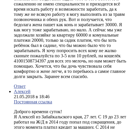
сожалению не имею специальности и приходится всё
время искать работу и возможности заработать, да к
тому же не всякую работу я могу выполнять из за травм
позвоночника и обеих рук. Вот и получается, что
бедолага жена пашет как конь и зарабатывает 30000. Я
как могу тоже зарабатываю, но мало. А сейчас мы уже
задолжали хозяйке за квартиру 60000 и комунальные
платежи 20000, только за садик платим, что бы хоть
ребёнок был в садике, что бы можно было что то
зарабатывать. Я хочу попросить всех кому не жалко
скиньте пожалуйста по 3-5 или 10 рублей, на кошелёк
41001508734397 для всех это мелочь, но нам может быть
помощью. Хочется, что бы дочь чувствовала себя
комфортно и жене легче, я то перебьюсь а самое главное
долги закрыть. Заранее всем спасибо.
Ответ
Алексей
21.05.2018 в 18:46
Постоянная ссылка
Доброго времени суток!
Я Алексей из Забайкальского края, 27 лет. С 19 до 23 лет
работал на Ж/Д в 2014 году попал под сокращения, до
этого момента платил кредит за машину. С 2014 не