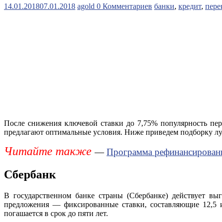
14.01.2018
07.01.2018
agold
0 Комментариев
банки
,
кредит
,
пере
После снижения ключевой ставки до 7,75% популярность пере
предлагают оптимальные условия. Ниже приведем подборку л
Читайте также
—
Программа рефинансировани
Сбербанк
В государственном банке страны (Сбербанке) действует вы
предложения — фиксированные ставки, составляющие 12,5 и
погашается в срок до пяти лет.