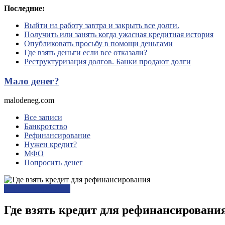
Перейти
Последние:
к
Выйти на работу завтра и закрыть все долги.
содержимому
Получить или занять когда ужасная кредитная история
Опубликовать просьбу в помощи деньгами
Где взять деньги если все отказали?
Реструктуризация долгов. Банки продают долги
Мало денег?
malodeneg.com
Все записи
Банкротство
Рефинансирование
Нужен кредит?
МФО
Попросить денег
Рефинансирование
Где взять кредит для рефинансирован