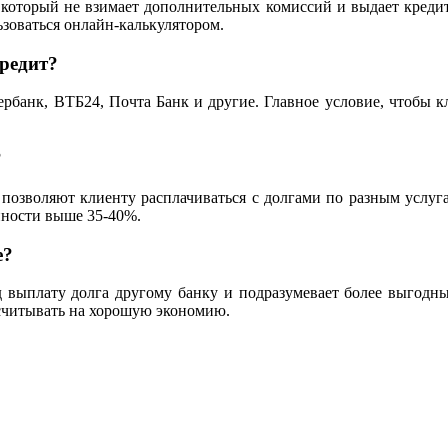
который не взимает дополнительных комиссий и выдает кредиты
ьзоваться онлайн-калькулятором.
редит?
рбанк, ВТБ24, Почта Банк и другие. Главное условие, чтобы кл
?
позволяют клиенту расплачиваться с долгами по разным услуга
нности выше 35-40%.
е?
од выплату долга другому банку и подразумевает более выгодн
считывать на хорошую экономию.