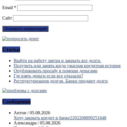
Email
*
Сайт
Статьи
Выйти на работу завтра и закрыть все долги.
Получить или занять когда ужасная кредитная история
Опубликовать просьбу в помощи деньгами
Где взять деньги если все отказали?
Реструктуризация долгов. Банки продают долги
Сообщения
Антон
/
05.08.2026
Хочу закрыть кредит в банке2202208899251848
Александра
/
05.08.2026