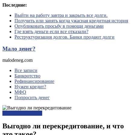
Перейти
Последние:
к
Выйти на работу завтра и закрыть все долги.
содержимому
Получить или занять когда ужасная кредитная история
Опубликовать просьбу в помощи деньгами
Где взять деньги если все отказали?
Реструктуризация долгов. Банки продают долги
Мало денег?
malodeneg.com
Все записи
Банкротство
Рефинансирование
Нужен кредит?
МФО
Попросить денег
Рефинансирование
Выгодно ли перекредитование, и что
это такое?