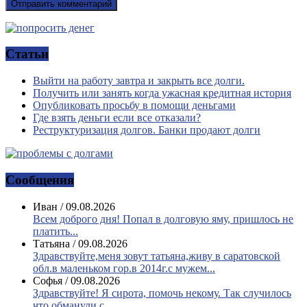
Статьи
Выйти на работу завтра и закрыть все долги.
Получить или занять когда ужасная кредитная история
Опубликовать просьбу в помощи деньгами
Где взять деньги если все отказали?
Реструктуризация долгов. Банки продают долги
Сообщения
Иван
/
09.08.2026
Всем доброго дня! Попал в долговую яму, пришлось не
платить...
Татьяна
/
09.08.2026
Здравствуйте,меня зовут татьяна,живу в саратовской
обл.в маленьком гор.в 2014г.с мужем...
Софья
/
09.08.2026
Здравствуйте! Я сирота, помочь некому. Так случилось
что обманули с...