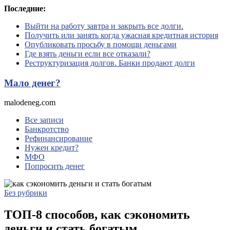
Перейти
Последние:
к
Выйти на работу завтра и закрыть все долги.
содержимому
Получить или занять когда ужасная кредитная история
Опубликовать просьбу в помощи деньгами
Где взять деньги если все отказали?
Реструктуризация долгов. Банки продают долги
Мало денег?
malodeneg.com
Все записи
Банкротство
Рефинансирование
Нужен кредит?
МФО
Попросить денег
Без рубрики
ТОП-8 способов, как сэкономить
деньги и стать богатым