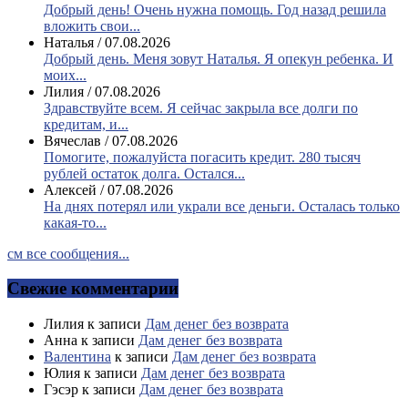
Добрый день! Очень нужна помощь. Год назад решила
вложить свои...
Наталья
/
07.08.2026
Добрый день. Меня зовут Наталья. Я опекун ребенка. И
моих...
Лилия
/
07.08.2026
Здравствуйте всем. Я сейчас закрыла все долги по
кредитам, и...
Вячеслав
/
07.08.2026
Помогите, пожалуйста погасить кредит. 280 тысяч
рублей остаток долга. Остался...
Алексей
/
07.08.2026
На днях потерял или украли все деньги. Осталась только
какая-то...
см все сообщения...
Свежие комментарии
Лилия
к записи
Дам денег без возврата
Анна
к записи
Дам денег без возврата
Валентина
к записи
Дам денег без возврата
Юлия
к записи
Дам денег без возврата
Гэсэр
к записи
Дам денег без возврата