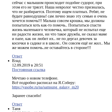
сейчас с малышом происходит подобие судорог, при
этом его не трясет. Наша невролог честно призналась,
что не разбирается. Поэтому ищем платных. Ребят, не
будьте равнодушны! сам лично знаю эту семью и очень
хочется помочь!!! Малыш совсем крошка, мы должны
попытаться хоть как-то помочь.. Попытаться спасти
жизнь маленького человечка, который не испытал еще
ни радости жизни, ни что такое дружба, не сказал маме
и папе, как он любит их.. не по дергал девочек за
косички в садике и в школе.. Он совсем ещё не жил.. Мы
же можем помочь..не оставайтесь в стороне!!!
Ответ
Влад
12.09.2019 в 20:51
Постоянная ссылка
Мечтаю о новом телефоне.
Всё подробно расписал на Я.Соберу:
https://yasobe.ru/na/samsung_galaxy_m20
Заранее спасибо!
Ответ
Таня