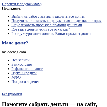
Перейти к содержимому
Последние:
Выйти на работу завтра и закрыть все долги.
Получить или занять когда ужасная кредитная история
Опубликовать просьбу в помощи деньгами
Где взять деньги если все отказали?
Реструктуризация долгов. Банки продают долги
Мало денег?
malodeneg.com
Все записи
Банкротство
Рефинансирование
Нужен кредит?
МФО
Попросить денег
Без рубрики
Помогите собрать деньги — на сайт,