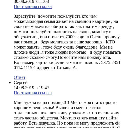
30.08.2019 в 11:03
Постоянная ссылка
Здрастуйте, помогите пожалуйста кто чем
может,молодая семья живет на сьемной квартире , на
свою не можем насобирать так как платим аренду ,
помоги пожалуйста накопить на свою , комнату в
общежитии , она стоит от 7000. т.долл.Очень прошу у
вас помощи , буду молиться за ваше здоровья . КТО
может занять , тоже буду очень благодарна. Мы не
плохие люди ,я тоже людям помогаю , и буду помагать
столько сколько смогу.Помогите нам пожалуйста.
Вот номер карточки ,если захотите помочь : 5375 2351
0114 1115 Сидоренко Татьяна А.
Ответ
Сергей
14.08.2019 в 19:47
Постоянная ссылка
Мне нужна ваша помощь!!!! Мечта моя стать просто
хорошим человеком! Вышел из мест не столь
отдаленных. пока вот живу у знакомых но очень хочу
стать частью общества. Мечтаю снять комнату найти
работу. Есть девушка. Но пока не могу предложить ей