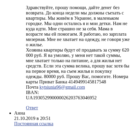
Здравствуйте, прошу помощи, дайте денег без
возврата. До конца недели мы должны съехать с
квартиры. Мы живём в Украине, в маленьком
городке. Мы одни остались я и мои детки. Нам не
куда идти. Мне страшно не за себя. Мама в
возрасте мы ей помогаем. Я работаю, но зарплата
мизерная. Мне не хватает на одежду, не говоря уже
о жилье.
Хозяива квартиры будут её продавать за сумму 620
000 руб. Я ва умоляю, у меня нет такой суммы,
мне хватает только на питание, а для жилья нет
средств. Если эта сумма велика, прошу вас хотя бы
на первое время, на съем жилья и покупку
одежды. 80000 руб. Прошу Вас, помогите. Номера
карты Приват Банка 4149499145817548
Почта
kytsiunia96@gmail.com
IBAN:
UA193052990000026203763046952
Ответ
Анна
21.10.2019 в 20:51
Постоянная ссылка