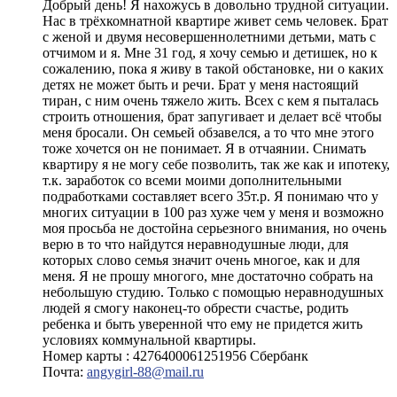
Добрый день! Я нахожусь в довольно трудной ситуации.
Нас в трёхкомнатной квартире живет семь человек. Брат
с женой и двумя несовершеннолетними детьми, мать с
отчимом и я. Мне 31 год, я хочу семью и детишек, но к
сожалению, пока я живу в такой обстановке, ни о каких
детях не может быть и речи. Брат у меня настоящий
тиран, с ним очень тяжело жить. Всех с кем я пыталась
строить отношения, брат запугивает и делает всё чтобы
меня бросали. Он семьей обзавелся, а то что мне этого
тоже хочется он не понимает. Я в отчаянии. Снимать
квартиру я не могу себе позволить, так же как и ипотеку,
т.к. заработок со всеми моими дополнительными
подработками составляет всего 35т.р. Я понимаю что у
многих ситуации в 100 раз хуже чем у меня и возможно
моя просьба не достойна серьезного внимания, но очень
верю в то что найдутся неравнодушные люди, для
которых слово семья значит очень многое, как и для
меня. Я не прошу многого, мне достаточно собрать на
небольшую студию. Только с помощью неравнодушных
людей я смогу наконец-то обрести счастье, родить
ребенка и быть уверенной что ему не придется жить
условиях коммунальной квартиры.
Номер карты : 4276400061251956 Сбербанк
Почта:
angygirl-88@mail.ru