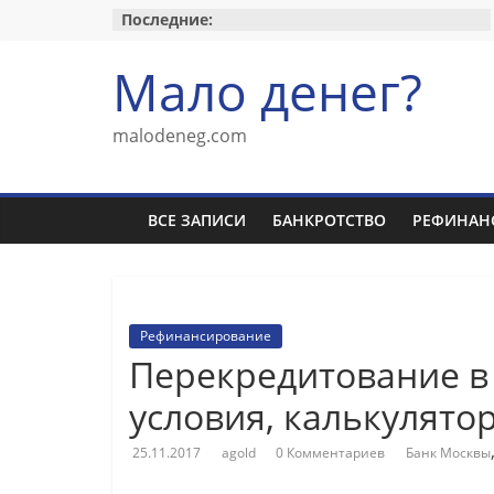
Перейти
Последние:
к
содержимому
Мало денег?
malodeneg.com
ВСЕ ЗАПИСИ
БАНКРОТСТВО
РЕФИНАН
Рефинансирование
Перекредитование в
условия, калькулято
25.11.2017
agold
0 Комментариев
Банк Москвы