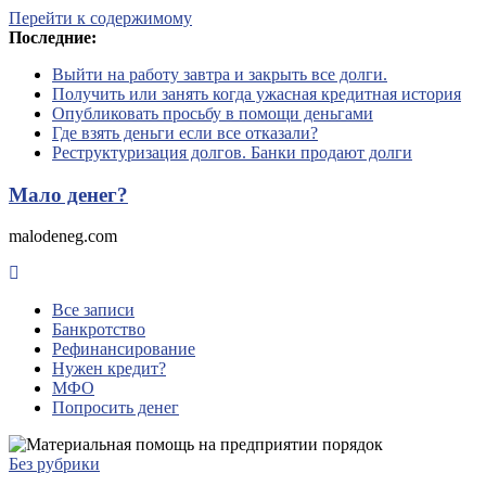
Перейти к содержимому
Последние:
Выйти на работу завтра и закрыть все долги.
Получить или занять когда ужасная кредитная история
Опубликовать просьбу в помощи деньгами
Где взять деньги если все отказали?
Реструктуризация долгов. Банки продают долги
Мало денег?
malodeneg.com
Все записи
Банкротство
Рефинансирование
Нужен кредит?
МФО
Попросить денег
Без рубрики