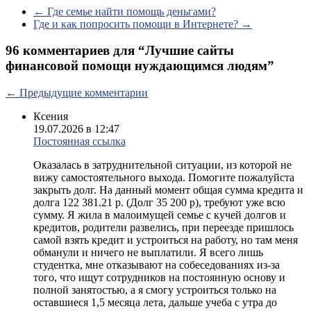
←
Где семье найти помощь деньгами?
Где и как попросить помощи в Интернете?
→
96 комментариев для “
Лучшие сайты
финансовой помощи нуждающимся людям
”
Навигация
← Предыдущие комментарии
по
Ксения
комментариям
19.07.2026 в 12:47
Постоянная ссылка
Оказалась в затруднительной ситуации, из которой не
вижу самостоятельного выхода. Помогите пожалуйста
закрыть долг. На данный момент общая сумма кредита и
долга 122 381.21 р. (Долг 35 200 р), требуют уже всю
сумму. Я жила в малоимущей семье с кучей долгов и
кредитов, родители развелись, при переезде пришлось
самой взять кредит и устроиться на работу, но там меня
обманули и ничего не выплатили. Я всего лишь
студентка, мне отказывают на собеседованиях из-за
того, что ищут сотрудников на постоянную основу и
полной занятостью, а я смогу устроиться только на
оставшиеся 1,5 месяца лета, дальше учеба с утра до