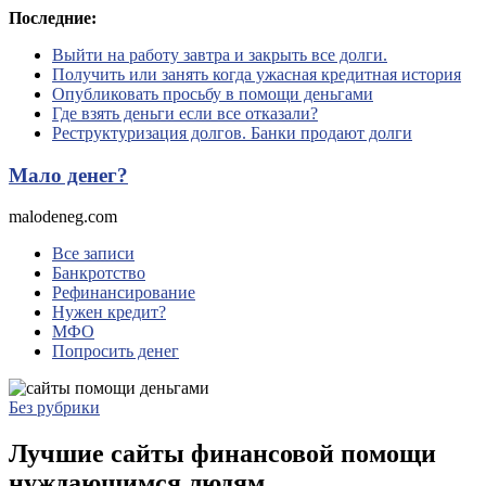
Перейти
Последние:
к
Выйти на работу завтра и закрыть все долги.
содержимому
Получить или занять когда ужасная кредитная история
Опубликовать просьбу в помощи деньгами
Где взять деньги если все отказали?
Реструктуризация долгов. Банки продают долги
Мало денег?
malodeneg.com
Все записи
Банкротство
Рефинансирование
Нужен кредит?
МФО
Попросить денег
Без рубрики
Лучшие сайты финансовой помощи
нуждающимся людям