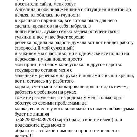
посетители сайта, меня зовут
Ангелина, я обычная женщина с ситуацией избитой до
нельзя, влюбилась по глупости
в красивого парнишка, все готова была для него
сделать, кредитов на себя набрала, в
долги влезла, думаю семью заедем остепениться с
гулянки и все у нас будет хорошо,
ребенка родила на радость думала вот вот найдет работу
(творческий мой суженный)
и заживем мы счастливо, но в одночасье все пошло на
перекосяк, ну как пошло просто
мой принц на белом коне ускакал в другое царство
государство оставив меня с
маленьким ребенком на руках и долгами с выши крыши,
вот и осталась я у разбитого
корыта, счета мои заблокировали долги отдать нечем,
работать с ребенком на руках
тоже не разгуляешься из родных у меня только брат
оболтус со своими проблемами да
кошка, если есть у кого возможность помоч любая сумма
будет не лишняя
5368290099439798 (карта брата, свой не имею) или
подскажите куда можно
обратиться за такой помощью просто не знаю что
делать!!!