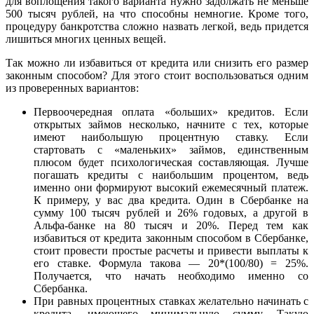
для воплощения такого варианта нужно задолжать не меньше
500 тысяч рублей, на что способны немногие. Кроме того,
процедуру банкротства сложно назвать легкой, ведь придется
лишиться многих ценных вещей.
Так можно ли избавиться от кредита или снизить его размер
законным способом? Для этого стоит воспользоваться одним
из проверенных вариантов:
Первоочередная оплата «больших» кредитов. Если
открытых займов несколько, начните с тех, которые
имеют наибольшую процентную ставку. Если
стартовать с «маленьких» займов, единственным
плюсом будет психологическая составляющая. Лучше
погашать кредиты с наибольшим процентом, ведь
именно они формируют высокий ежемесячный платеж.
К примеру, у вас два кредита. Один в Сбербанке на
сумму 100 тысяч рублей и 26% годовых, а другой в
Альфа-банке на 80 тысяч и 20%. Перед тем как
избавиться от кредита законным способом в Сбербанке,
стоит провести простые расчеты и привести выплаты к
его ставке. Формула такова — 20*(100/80) = 25%.
Получается, что начать необходимо именно со
Сбербанка.
При равных процентных ставках желательно начинать с
кредита, имеющего минимальную сумму. Такую