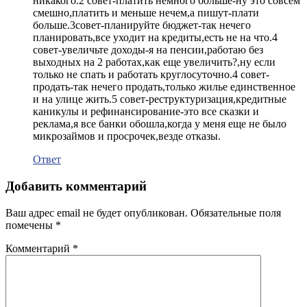
никакого.2 совет-платить немного больше-ну это совсем
смешно,платить и меньше нечем,а пишут-плати
больше.3совет-планируйте бюджет-так нечего
планировать,все уходит на кредиты,есть не на что.4
совет-увеличьте доходы-я на пенсии,работаю без
выходных на 2 работах,как еще увеличить?,ну если
только не спать и работать круглосуточно.4 совет-
продать-так нечего продать,только жилье единственное
и на улице жить.5 совет-реструктуризация,кредитные
каникулы и рефинансирование-это все сказки и
реклама,я все банки обошла,когда у меня еще не было
микрозаймов и просрочек,везде отказы.
Ответ
Добавить комментарий
Ваш адрес email не будет опубликован.
Обязательные поля
помечены
*
Комментарий
*