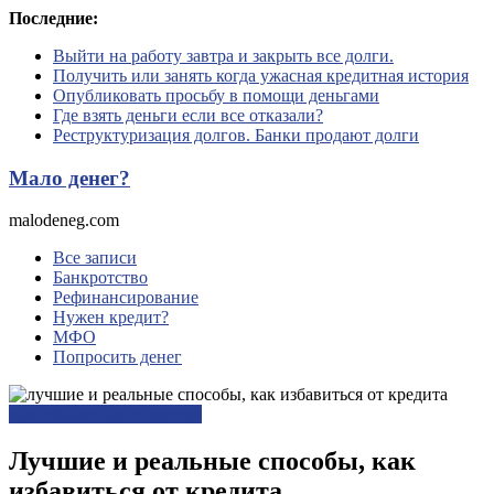
Перейти
Последние:
к
Выйти на работу завтра и закрыть все долги.
содержимому
Получить или занять когда ужасная кредитная история
Опубликовать просьбу в помощи деньгами
Где взять деньги если все отказали?
Реструктуризация долгов. Банки продают долги
Мало денег?
malodeneg.com
Все записи
Банкротство
Рефинансирование
Нужен кредит?
МФО
Попросить денег
Как избавиться от долгов
Лучшие и реальные способы, как
избавиться от кредита