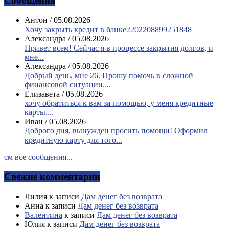
Сообщения
Антон
/
05.08.2026
Хочу закрыть кредит в банке2202208899251848
Александра
/
05.08.2026
Привет всем! Сейчас я в процессе закрытия долгов, и
мне...
Александра
/
05.08.2026
Добрый день, мне 26. Прошу помочь в сложной
финансовой ситуации....
Елизавета
/
05.08.2026
хочу обратиться к вам за помощью, у меня кредитные
карты,...
Иван
/
05.08.2026
Доброго дня, вынужден просить помощи! Оформил
кредитную карту для того...
см все сообщения...
Свежие комментарии
Лилия
к записи
Дам денег без возврата
Анна
к записи
Дам денег без возврата
Валентина
к записи
Дам денег без возврата
Юлия
к записи
Дам денег без возврата