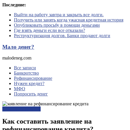
Перейти
Последние:
к
Выйти на работу завтра и закрыть все долги.
содержимому
Получить или занять когда ужасная кредитная история
Опубликовать просьбу в помощи деньгами
Где взять деньги если все отказали?
Реструктуризация долгов. Банки продают долги
Мало денег?
malodeneg.com
Все записи
Банкротство
Рефинансирование
Нужен кредит?
МФО
Попросить денег
Рефинансирование
Как составить заявление на
рефинансирование кредита?