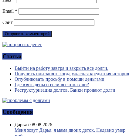
Email
*
Сайт
Статьи
Выйти на работу завтра и закрыть все долги.
Получить или занять когда ужасная кредитная история
Опубликовать просьбу в помощи деньгами
Где взять деньги если все отказали?
Реструктуризация долгов. Банки продают долги
Сообщения
Дарья
/
08.08.2026
Меня зовут Дарья, я мама двоих деток. Недавно умер
мой...