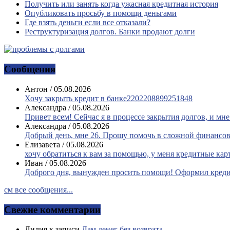
Получить или занять когда ужасная кредитная история
Опубликовать просьбу в помощи деньгами
Где взять деньги если все отказали?
Реструктуризация долгов. Банки продают долги
Сообщения
Антон
/
05.08.2026
Хочу закрыть кредит в банке2202208899251848
Александра
/
05.08.2026
Привет всем! Сейчас я в процессе закрытия долгов, и мне.
Александра
/
05.08.2026
Добрый день, мне 26. Прошу помочь в сложной финансово
Елизавета
/
05.08.2026
хочу обратиться к вам за помощью, у меня кредитные карт
Иван
/
05.08.2026
Доброго дня, вынужден просить помощи! Оформил кредит
см все сообщения...
Свежие комментарии
Лилия
к записи
Дам денег без возврата