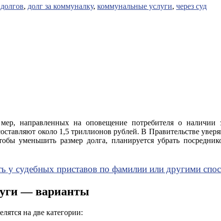
 долгов
,
долг за коммуналку
,
коммунальные услуги
,
через суд
ер, направленных на оповещение потребителя о наличии з
ставляют около 1,5 триллионов рублей. В Правительстве уверя
тобы уменьшить размер долга, планируется убрать посредник
ть у судебных приставов по фамилии или другими спо
луги — варианты
лятся на две категории: