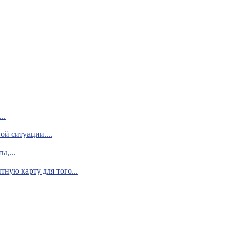
..
й ситуации....
ы,...
ную карту для того...