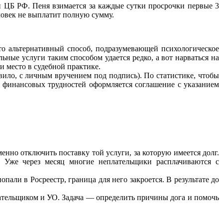
и ЦБ РФ. Пеня взимается за каждые сутки просрочки первые 3
еловек не выплатит полную сумму.
то альтернативный способ, подразумевающей психологическое
ьные услуги таким способом удается редко, а вот нарваться на
и место в судебной практике.
вило, с личным вручением под подпись). По статистике, чтобы
и финансовых трудностей оформляется соглашение с указанием
енно отключить поставку той услуги, за которую имеется долг.
. Уже через месяц многие неплательщики расплачиваются с
пали в Росреестр, граница для него закроется. В результате до
лательщиком и УО. Задача — определить причины дога и помочь