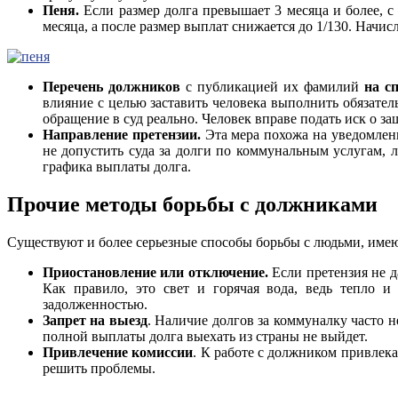
Пеня.
Если размер долга превышает 3 месяца и более, с
месяца, а после размер выплат снижается до 1/130. Начи
Перечень должников
с публикацией их фамилий
на с
влияние с целью заставить человека выполнить обязател
обращение в суд реально. Человек вправе подать иск о з
Направление претензии.
Эта мера похожа на уведомлени
не допустить суда за долги по коммунальным услугам,
графика выплаты долга.
Прочие методы борьбы с должниками
Существуют и более серьезные способы борьбы с людьми, им
Приостановление или отключение.
Если претензия не д
Как правило, это свет и горячая вода, ведь тепло 
задолженностью.
Запрет на выезд
. Наличие долгов за коммуналку часто н
полной выплаты долга выехать из страны не выйдет.
Привлечение комиссии
. К работе с должником привлек
решить проблемы.