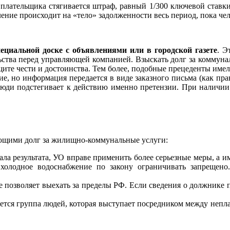
 плательщика стягивается штраф, равный 1/300 ключевой ставк
сление происходит на «тело» задолженности весь период, пока ч
пециальной доске с объявлениями или в городской газете
. Э
ьства перед управляющей компанией. Взыскать долг за коммунал
ащите чести и достоинства. Тем более, подобные прецеденты имел
е, но информация передается в виде заказного письма (как пра
 люди подстегивает к действию именно претензии. При наличи
еющими долг за жилищно-коммунальные услуги:
ала результата, УО вправе применить более серьезные меры, а им
и холодное водоснабжение по закону ограничивать запрещено
е позволяет выехать за пределы РФ. Если сведения о должнике по
ается группа людей, которая выступает посредником между неп