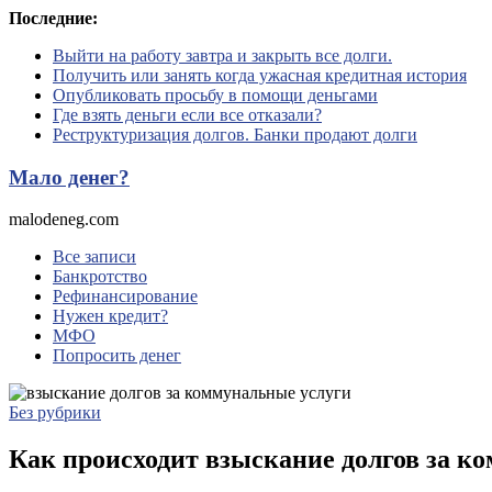
Перейти
Последние:
к
Выйти на работу завтра и закрыть все долги.
содержимому
Получить или занять когда ужасная кредитная история
Опубликовать просьбу в помощи деньгами
Где взять деньги если все отказали?
Реструктуризация долгов. Банки продают долги
Мало денег?
malodeneg.com
Все записи
Банкротство
Рефинансирование
Нужен кредит?
МФО
Попросить денег
Без рубрики
Как происходит взыскание долгов за ко