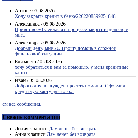
Антон
/
05.08.2026
Хочу закрыть кредит в банке2202208899251848
Александра
/
05.08.2026
Привет всем! Сейчас я в процессе закрытия долгов, и
мне...
Александра
/
05.08.2026
Добрый день, мне 26. Прошу помочь в сложной
финансовой ситуации....
Елизавета
/
05.08.2026
хочу обратиться к вам за помощью, у меня кредитные
карты,...
Иван
/
05.08.2026
Доброго дня, вынужден просить помощи! Оформил
кредитную карту для того...
см все сообщения...
Свежие комментарии
Лилия
к записи
Дам денег без возврата
Анна
к записи
Дам денег без возврата