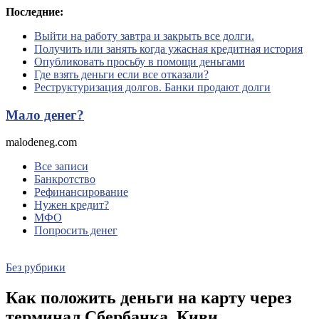
Перейти
Последние:
к
Выйти на работу завтра и закрыть все долги.
содержимому
Получить или занять когда ужасная кредитная история
Опубликовать просьбу в помощи деньгами
Где взять деньги если все отказали?
Реструктуризация долгов. Банки продают долги
Мало денег?
malodeneg.com
Все записи
Банкротство
Рефинансирование
Нужен кредит?
МФО
Попросить денег
Без рубрики
Как положить деньги на карту через
терминал Сбербанка, Киви,