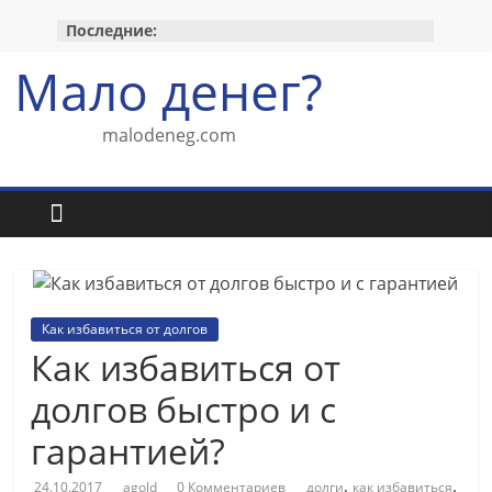
Перейти
Последние:
к
содержимому
Мало денег?
malodeneg.com
Как избавиться от долгов
Как избавиться от
долгов быстро и с
гарантией?
,
,
24.10.2017
agold
0 Комментариев
долги
как избавиться